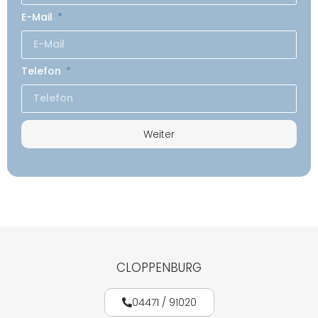
E-Mail
Telefon
Weiter
CLOPPENBURG
04471 / 91020